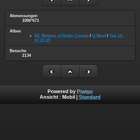
Abmessungen
1006*671
Alben
BC Welpen of Noble County
/
Q-Wurf
/
Tag 14 -
07.03.15
Besuche
2134
Powered by
Piwigo
Ansicht :
Mobil
|
Standard