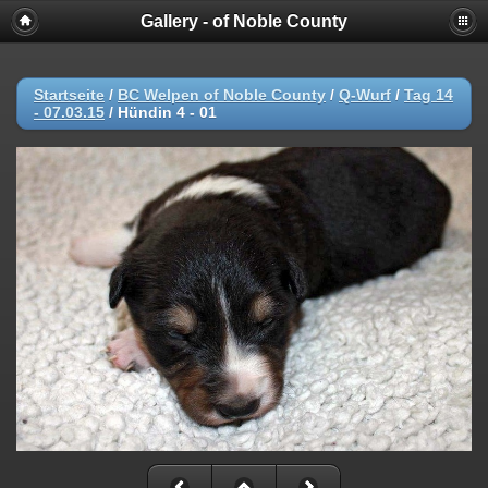
Gallery - of Noble County
Startseite
/
BC Welpen of Noble County
/
Q-Wurf
/
Tag 14
- 07.03.15
/
Hündin 4 - 01